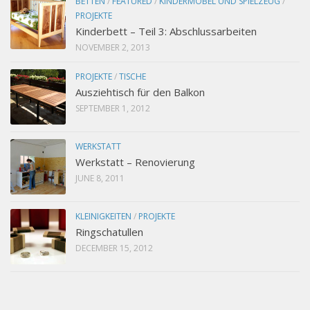
BETTEN
/
FEATURED
/
KINDERMÖBEL UND SPIELZEUG
/
PROJEKTE
Kinderbett – Teil 3: Abschlussarbeiten
NOVEMBER 2, 2013
PROJEKTE
/
TISCHE
Ausziehtisch für den Balkon
SEPTEMBER 1, 2012
WERKSTATT
Werkstatt – Renovierung
JUNE 8, 2011
KLEINIGKEITEN
/
PROJEKTE
Ringschatullen
DECEMBER 15, 2012