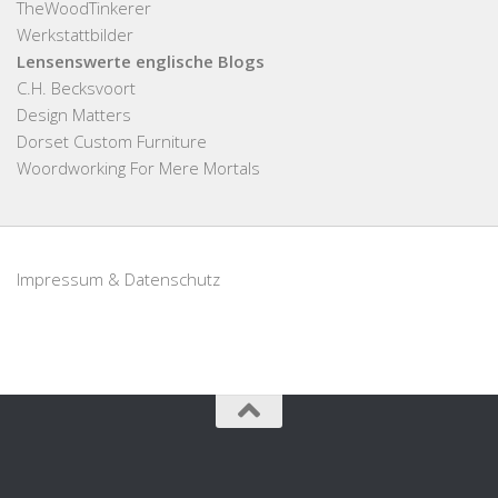
TheWoodTinkerer
Werkstattbilder
Lensenswerte englische Blogs
C.H. Becksvoort
Design Matters
Dorset Custom Furniture
Woordworking For Mere Mortals
Impressum & Datenschutz