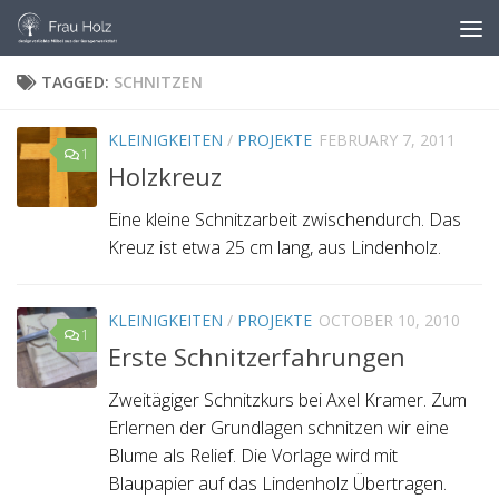
Skip to content
TAGGED:
SCHNITZEN
KLEINIGKEITEN
/
PROJEKTE
FEBRUARY 7, 2011
1
Holzkreuz
Eine kleine Schnitzarbeit zwischendurch. Das
Kreuz ist etwa 25 cm lang, aus Lindenholz.
KLEINIGKEITEN
/
PROJEKTE
OCTOBER 10, 2010
1
Erste Schnitzerfahrungen
Zweitägiger Schnitzkurs bei Axel Kramer. Zum
Erlernen der Grundlagen schnitzen wir eine
Blume als Relief. Die Vorlage wird mit
Blaupapier auf das Lindenholz Übertragen.