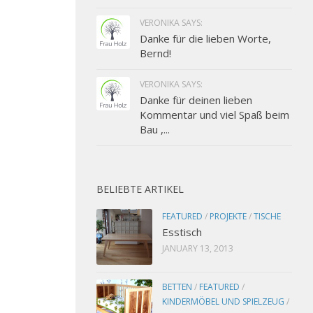
VERONIKA SAYS:
Danke für die lieben Worte,
Bernd!
VERONIKA SAYS:
Danke für deinen lieben
Kommentar und viel Spaß beim
Bau ,...
BELIEBTE ARTIKEL
FEATURED
/
PROJEKTE
/
TISCHE
Esstisch
JANUARY 13, 2013
BETTEN
/
FEATURED
/
KINDERMÖBEL UND SPIELZEUG
/