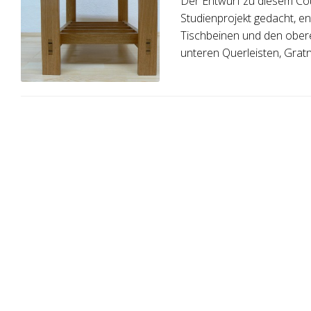
Der Entwurf zu diesem Cou
Studienprojekt gedacht, e
Tischbeinen und den obere
unteren Querleisten, Gratn