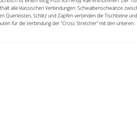
chtisch ist einem Blog Post von Andy Rae entnommen. Der Tisc
nthält alle klassischen Verbindungen: Schwalbenschwänze zwis
n Querleisten, Schlitz und Zapfen verbinden die Tischbeine und
uten für die Verbindung der “Cross Stretcher” mit den unteren...