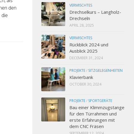
h, als
VERMISCHTES
chen den
Drechselkurs – Langholz-
 die
Drechseln
APRIL 28, 2025
VERMISCHTES
Rückblick 2024 und
Ausblick 2025
DECEMBER 31, 2024
PROJEKTE
/
SITZGELEGENHEITEN
Klavierbank
OCTOBER 30, 2024
PROJEKTE
/
SPORTGERÄTE
Bau einer Klimmzugstange
für den Türrahmen und
erste Erfahrungen mit
dem CNC Fräsen
SEPTEMBER 12, 2024