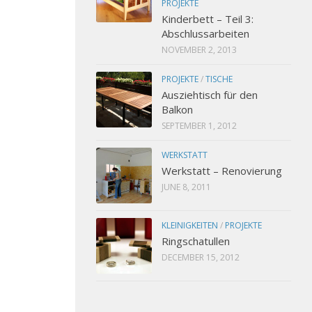
PROJEKTE
Kinderbett – Teil 3:
Abschlussarbeiten
NOVEMBER 2, 2013
PROJEKTE
/
TISCHE
Ausziehtisch für den
Balkon
SEPTEMBER 1, 2012
WERKSTATT
Werkstatt – Renovierung
JUNE 8, 2011
KLEINIGKEITEN
/
PROJEKTE
Ringschatullen
DECEMBER 15, 2012