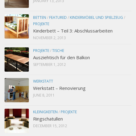
JANUARY 13, 2013
BETTEN
/
FEATURED
/
KINDERMÖBEL UND SPIELZEUG
/
PROJEKTE
Kinderbett – Teil 3: Abschlussarbeiten
NOVEMBER 2, 2013
PROJEKTE
/
TISCHE
Ausziehtisch für den Balkon
SEPTEMBER 1, 2012
WERKSTATT
Werkstatt – Renovierung
JUNE 8, 2011
KLEINIGKEITEN
/
PROJEKTE
Ringschatullen
DECEMBER 15, 2012