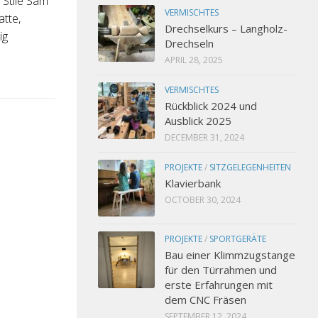
 Stile Sam
VERMISCHTES
atte,
Drechselkurs – Langholz-
ig
Drechseln
APRIL 28, 2025
VERMISCHTES
Rückblick 2024 und
Ausblick 2025
DECEMBER 31, 2024
PROJEKTE
/
SITZGELEGENHEITEN
Klavierbank
OCTOBER 30, 2024
PROJEKTE
/
SPORTGERÄTE
Bau einer Klimmzugstange
für den Türrahmen und
erste Erfahrungen mit
dem CNC Fräsen
SEPTEMBER 12, 2024