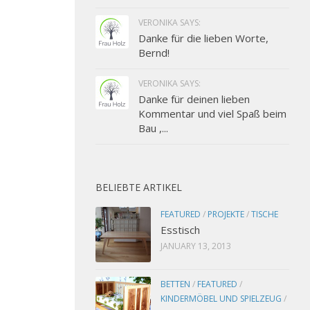
VERONIKA SAYS:
Danke für die lieben Worte,
Bernd!
VERONIKA SAYS:
Danke für deinen lieben
Kommentar und viel Spaß beim
Bau ,...
BELIEBTE ARTIKEL
FEATURED
/
PROJEKTE
/
TISCHE
Esstisch
JANUARY 13, 2013
BETTEN
/
FEATURED
/
KINDERMÖBEL UND SPIELZEUG
/