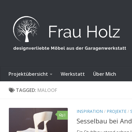
Skip to content
Projektübersicht
Werkstatt
Über Mich
TAGGED:
MALOOF
INSPIRATION
/
PROJEKTE
/
8
Sesselbau bei And