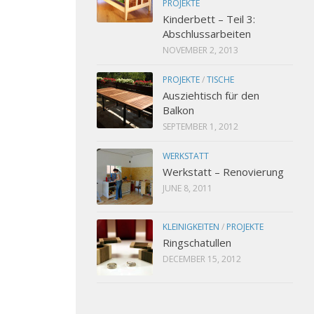
PROJEKTE
Kinderbett – Teil 3:
Abschlussarbeiten
NOVEMBER 2, 2013
PROJEKTE
/
TISCHE
Ausziehtisch für den
Balkon
SEPTEMBER 1, 2012
WERKSTATT
Werkstatt – Renovierung
JUNE 8, 2011
KLEINIGKEITEN
/
PROJEKTE
Ringschatullen
DECEMBER 15, 2012