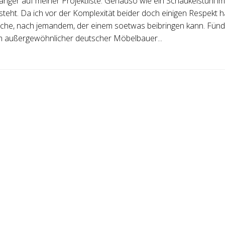
änger auf meiner Projektliste. Genauso wie ein Schaukelstuhl im
eht. Da ich vor der Komplexität beider doch einigen Respekt h
uche, nach jemandem, der einem soetwas beibringen kann. Fünd
m außergewöhnlicher deutscher Möbelbauer...