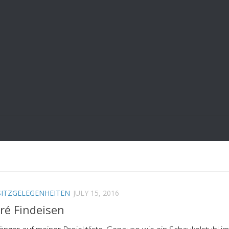
SITZGELEGENHEITEN
JULY 15, 2016
ré Findeisen