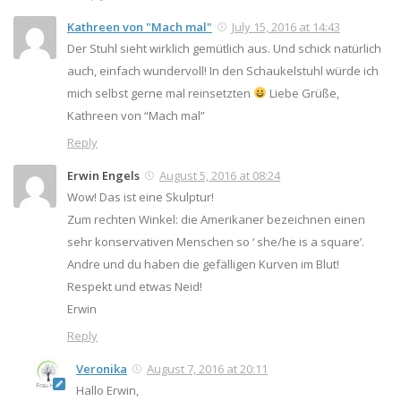
Kathreen von "Mach mal"
July 15, 2016 at 14:43
Der Stuhl sieht wirklich gemütlich aus. Und schick natürlich
auch, einfach wundervoll! In den Schaukelstuhl würde ich
mich selbst gerne mal reinsetzten
Liebe Grüße,
Kathreen von “Mach mal”
Reply
Erwin Engels
August 5, 2016 at 08:24
Wow! Das ist eine Skulptur!
Zum rechten Winkel: die Amerikaner bezeichnen einen
sehr konservativen Menschen so ‘ she/he is a square’.
Andre und du haben die gefälligen Kurven im Blut!
Respekt und etwas Neid!
Erwin
Reply
Veronika
August 7, 2016 at 20:11
Hallo Erwin,