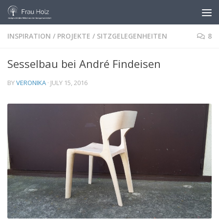
Skip to content
INSPIRATION
/
PROJEKTE
/
SITZGELEGENHEITEN
8
Sesselbau bei André Findeisen
BY
VERONIKA
·
JULY 15, 2016