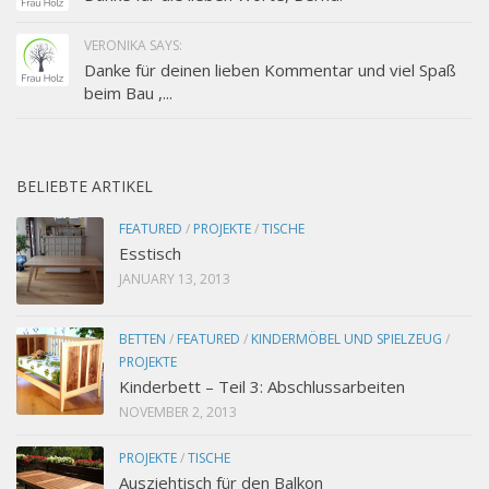
VERONIKA SAYS:
Danke für deinen lieben Kommentar und viel Spaß
beim Bau ,...
BELIEBTE ARTIKEL
FEATURED
/
PROJEKTE
/
TISCHE
Esstisch
JANUARY 13, 2013
BETTEN
/
FEATURED
/
KINDERMÖBEL UND SPIELZEUG
/
PROJEKTE
Kinderbett – Teil 3: Abschlussarbeiten
NOVEMBER 2, 2013
PROJEKTE
/
TISCHE
Ausziehtisch für den Balkon