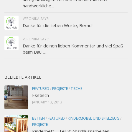
handwerkliche...
VERONIKA SAYS:
Danke für die lieben Worte, Bernd!
VERONIKA SAYS:
Danke für deinen lieben Kommentar und viel Spaß
beim Bau ,...
BELIEBTE ARTIKEL
FEATURED
/
PROJEKTE
/
TISCHE
Esstisch
JANUARY 13, 2013
BETTEN
/
FEATURED
/
KINDERMÖBEL UND SPIELZEUG
/
PROJEKTE
Kinderbett – Teil 3: Abschlussarbeiten