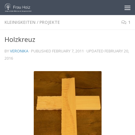
Skip to content
KLEINIGKEITEN
/
PROJEKTE
1
Holzkreuz
BY
VERONIKA
· PUBLISHED
FEBRUARY 7, 2011
· UPDATED
FEBRUARY 20,
2016