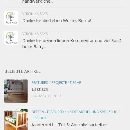
handwerkliche...
VERONIKA SAYS:
Danke für die lieben Worte, Bernd!
VERONIKA SAYS:
Danke für deinen lieben Kommentar und viel Spaß
beim Bau ,...
BELIEBTE ARTIKEL
FEATURED
/
PROJEKTE
/
TISCHE
Esstisch
JANUARY 13, 2013
BETTEN
/
FEATURED
/
KINDERMÖBEL UND SPIELZEUG
/
PROJEKTE
Kinderbett – Teil 3: Abschlussarbeiten