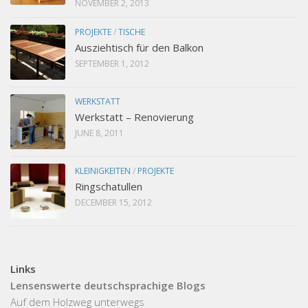
NOVEMBER 2, 2013
PROJEKTE
/
TISCHE
Ausziehtisch für den Balkon
SEPTEMBER 1, 2012
WERKSTATT
Werkstatt – Renovierung
JUNE 8, 2011
KLEINIGKEITEN
/
PROJEKTE
Ringschatullen
DECEMBER 15, 2012
Links
Lensenswerte deutschsprachige Blogs
Auf dem Holzweg unterwegs