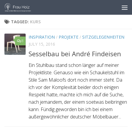
Skip to content
TAGGED:
KURS
INSPIRATION
/
PROJEKTE
/
SITZGELEGENHEITEN
8
JULY 15, 2016
Sesselbau bei André Findeisen
Ein Stuhlbau stand schon länger auf meiner
Projektliste. Genauso wie ein Schaukelstuhl im
Stile Sam Maloofs dort noch immer steht. Da
ich vor der Komplexität beider doch einigen
Respekt hatte, machte ich mich auf die Suche,
nach jemandem, der einem soetwas beibringen
kann. Fündig geworden bin ich bei einem
außergewöhnlicher deutscher Möbelbauer...