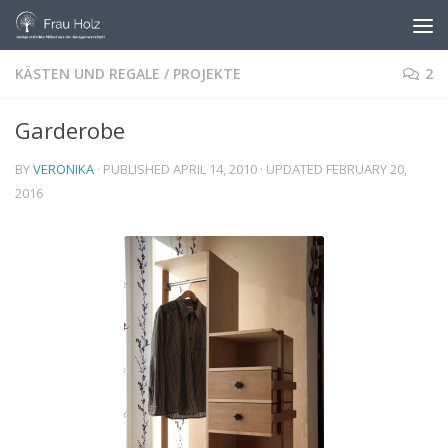
Skip to content
KÄSTEN UND REGALE
/
PROJEKTE
2
Garderobe
BY
VERONIKA
· PUBLISHED
APRIL 14, 2010
· UPDATED
FEBRUARY 20,
2016