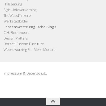
Holzzeitung
Sigis Holzwerkerblog
TheWoodTinkerer
Werkstattbilder
Lensenswerte englische Blogs
C.H. Becksvoort
Design Matters
Dorset Custom Furniture
Woordworking For Mere Mortals
Impressum & Datenschutz