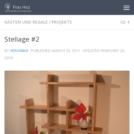
Skip to content
KÄSTEN UND REGALE
/
PROJEKTE
4
Stellage #2
BY
VERONIKA
· PUBLISHED
MARCH 30, 2011
· UPDATED
FEBRUARY 20,
2016