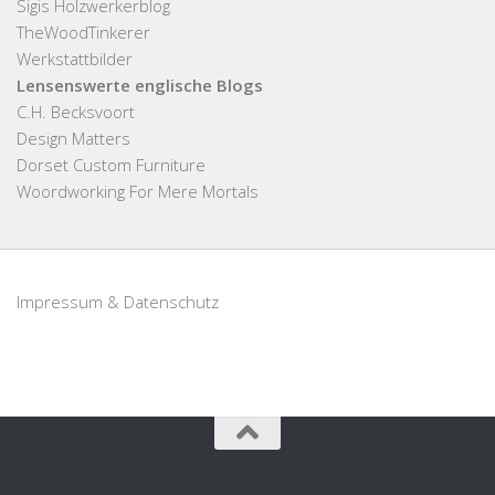
Sigis Holzwerkerblog
TheWoodTinkerer
Werkstattbilder
Lensenswerte englische Blogs
C.H. Becksvoort
Design Matters
Dorset Custom Furniture
Woordworking For Mere Mortals
Impressum & Datenschutz