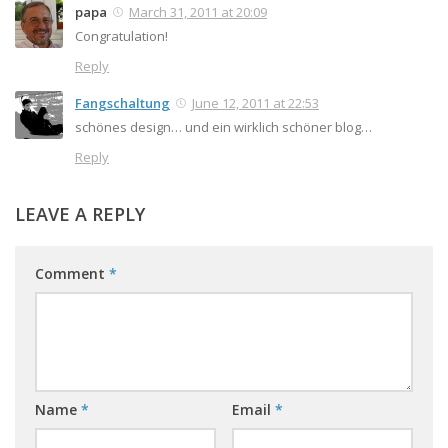
papa
March 31, 2011 at 20:09
Congratulation!
Reply
Fangschaltung
June 12, 2011 at 22:53
schönes design… und ein wirklich schöner blog…
Reply
LEAVE A REPLY
Comment
*
Name
*
Email
*